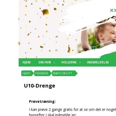
HJEM
OM HVB
HOLDENE
INDMELDELSE
Hjem
Holdene
Børn U8-U11
U10-Drenge
Prøvetræning:
I kan prøve 2 gange gratis for at se om det er noget
hvorefter I skal indmelde jer.