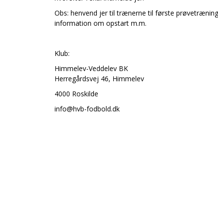
Obs: henvend jer til trænerne til første prøvetræning 
information om opstart m.m.
Klub:
Himmelev-Veddelev BK
Herregårdsvej 46, Himmelev
4000 Roskilde
info@hvb-fodbold.dk