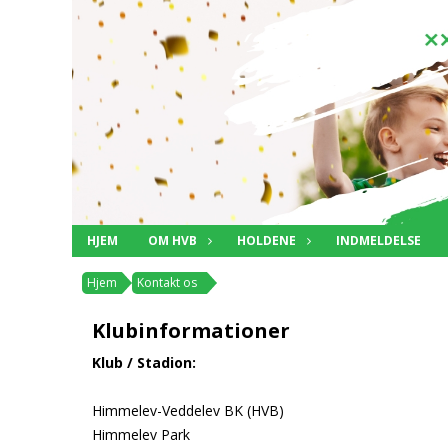
HJEM
OM HVB
HOLDENE
INDMELDELSE
Hjem
Kontakt os
Klubinformationer
Klub / Stadion:
Himmelev-Veddelev BK (HVB)
Himmelev Park