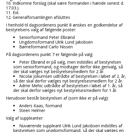
10. Indkomne forslag (skal være formanden i hænde senest d.
17.03.).
11. Evt.
12. Generalforsamlingen afsluttes
I henhold til dagsordenens punkt 8 ønskes en godkendelse af
bestyrelsens valg af følgende poster:
Seniorformand Peter Elbrønd
Ungdomsformand Ulrik Lund Jakobsen
Børneformand Carlo Nissen
På dagsordenens punkt 7 er følgende på valg:
Peter Elbrønd er på valg, men indstilles af bestyrelsen
som seniorformand, og modtager derfor ikke genvalg, så
der skal vælges nyt bestyrelsesmedlem for 2 år.
Nicolai Jokumsen udtrådte af bestyrelsen i løbet af 2. år,
så der skal derfor vælges nyt bestyrelsesmedlem for 2 år.
Admir Mehic udtrådte af bestyrelsen i løbet af 1. år, så
der skal derfor vælges nyt bestyrelsesmedlem for 1 år.
Herudover består bestyrelsen af (som ikke er på valg):
Anders Kaas, formand
Steen Helmer
Valg af suppleanter:
Nuværende suppleant Ulrik Lund Jakobsen indstilles af
bestyrelsen som ungdomsformand, så der skal vælges en